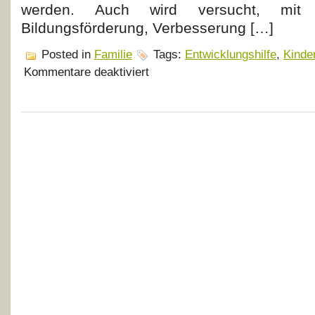
werden. Auch wird versucht, mi
Bildungsförderung, Verbesserung […]
Posted in
Familie
Tags:
Entwicklungshilfe
,
Kinde
für
Kommentare deaktiviert
Aktiv
an
Entwicklungshilfe
beteiligen