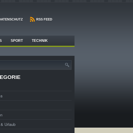
DATENSCHUTZ
RSS FEED
S
SPORT
TECHNIK
EGORIE
ss
en
t & Urlaub