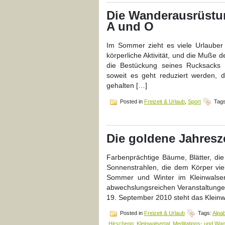
Die Wanderausrüstun
A und O
Im Sommer zieht es viele Urlauber 
körperliche Aktivität, und die Muße
die Bestückung seines Rucksacks 
soweit es geht reduziert werden, 
gehalten […]
Posted in
Freizeit & Urlaub
,
Sport
Tag
Die goldene Jahresze
Farbenprächtige Bäume, Blätter, di
Sonnenstrahlen, die dem Körper vie
Sommer und Winter im Kleinwalsert
abwechslungsreichen Veranstaltungen
19. September 2010 steht das Kleinw
Posted in
Freizeit & Urlaub
Tags:
Alpab
Hirschegg
,
Kleinwalsertal
,
Meditations- und Wa