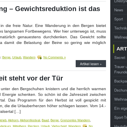
Lifestyl
g – Gewichtsreduktion ist das
News
Sport
in die freie Natur. Eine Wanderung in den Bergen bietet
Technik
 des langsamen Fortbewegens. Wer hier unterwegs ist, muss
Wellne
natürlich genauestens durchdenken. Das Gewicht sollte
da damit die Belastung der Beine so gering wie möglich
ART
Secret:
s:
Berge
,
Urlaub
,
Wandern
No Comments »
Artikel lesen »
Trauer 
Freund
it steht vor der Tür
Backpa
e unter den Bergschuhen knistern und die herrlich warmen
Dschung
l Energie schenken. So schön ist die Jahreszeit zwischen
Weihna
al. Das Programm für den Herbst ist voll gespickt mit
, die die Urlauberherzen höher schlagen lassen. Vom 14.-
Ein eig
alsertal […]
Sport-T
trieb
,
Alphorn
,
Alphornfestival
,
Baad
,
Berge
,
Grenzenlos Wandern
,
Hautpfl
nderkurs
,
Mittelberg
,
Riezlern
,
Urlaub
,
Viehscheid
,
Wandern
No