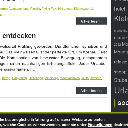
hotel
urmis Abenteuerland
,
Familie
,
Flying Fox
,
Hirschegg
,
Kleinwalsertal
,
s »
Klei
Artikel lesen »
marketing 
b entdecken
mondk
Mo
2012
nwalsertal Frühling geworden. Die Blümchen sprießen und
Mounta
. Das Kleinwalsertal ist der perfekte Ort, um Körper, Geist
. Die Kombination von bewusster Bewegung, entspanntem
reinige
gen einen nachhaltigen Erholungseffekt. Jeder Urlauber
Genussvarianten, […]
shoppi
Stuba
d
,
Berge
,
Canyoning
,
Hirschegg
,
Mittelberg
,
Mountainbiken
,
MTB
,
Riezlern
,
Url
Artikel lesen »
GO
ie bestmögliche Erfahrung auf unserer Website zu bieten.
Copyright ©
webQoo
- Online Infoportal
, welche Cookies wir verwenden, oder sie unter
Einstellungen
deaktivi