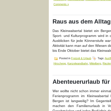
Comments »
Raus aus dem Alltag,
Das Kleinwalsertal bietet ein Berger
Sport- und Kulturprogramm wird i
Ausblicken für jede Könnerstufe wa
Aktivität kann man auf den Wiesen di
bis Ende Oktober bietet das Kleinwal
Posted in
Freizeit & Urlaub
Tags:
Ausf
Hirschegg
,
Kanzelwandbahn
,
Mittelberg
,
Riezle
Abenteuerurlaub für 
Wer wollte nicht schon immer einma
Ferienprogramm im Kleinwalsertal
Bergen ist langweilig? Im Gegente
machen den Familienurlaub in Vor
Geschmäcker und jedes Bedürfnis de