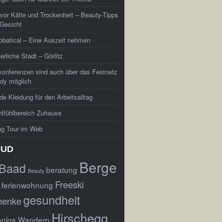
vor Kälte und Trockenheit – Beauty-Tipps
 Gesicht
batical – Eine Auszeit nehmen
terliche Stadt – Görlitz
konferenzen sind auch über das Festnetz
dy möglich
e Kleidung für den Arbeitsalltag
lfühlbereich Zuhause
ng Tour im Web
OUD
Berge
Baad
beratung
Beauty
Freeski
ferienwohnung
gesundheit
henke
Hirschegg
enlos Wandern