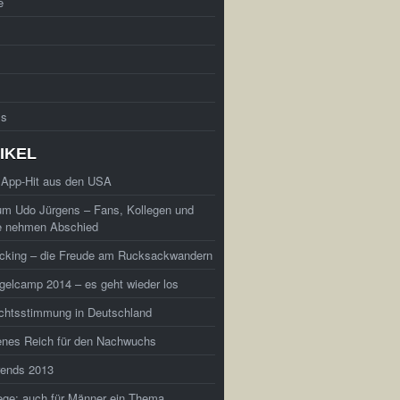
e
ss
IKEL
 App-Hit aus den USA
um Udo Jürgens – Fans, Kollegen und
e nehmen Abschied
cking – die Freude am Rucksackwandern
elcamp 2014 – es geht wieder los
chtsstimmung in Deutschland
enes Reich für den Nachwuchs
rends 2013
ege: auch für Männer ein Thema