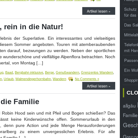
Schutz 
Artikel lesen »
für das
Das Sab
 rein in die Natur!
Mittelal
lebnis der Superlative. Ein interessantes und vielseitiges
Telefon
n diesem Sommer angeboten. Touren mit atemberaubenden
mit Han
rten darauf, bezwungen zu werden. Neben der sportlichen
e wunderschöne und vielfältige Alpenflora betrachten. Noch
Passend
sertal, von Montag […]
Ein Woh
lug
,
Baad
,
Bergbahn inklusive
,
Berge
,
Genußwandern
,
Grenzenlos Wandern
,
rn
,
Urlaub
,
Walmendingerhornbahn
,
Wandern
No Comments »
Shoppi
Artikel lesen »
CL
die Familie
allgäu
l Robin Hood sein und mit Pfeil und Bogen schießen? Das
Familie
 lässt keine Kinderwünsche offen. Sommerurlaub in den
Gesc
il, denn pure Action und jede Menge Herausforderungen
arlberg zu einem unvergesslichen Erlebnis. Für alle
Grenz
r Familie […]