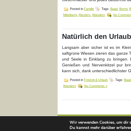
Posted in
Familie
Tags:
Baad
,
Burmi
,
B
Mittelberg
,
Riezlern
,
Wandern
No Comment
Natürlich den Urlau
Langsam aber sicher ist es im Klei
saftgrüne Wiesen zieren das ganze Tal
und Seele in Einklang zu bringen
Genießen und Nervenkitzel pur brin
kann sich, dank unterschiedlichster 
Posted in
Freizeit & Urlaub
Tags:
Baa
Wandern
No Comments »
Wir verwenden Cookies, um dir d
Du kannst mehr darüber erfahren