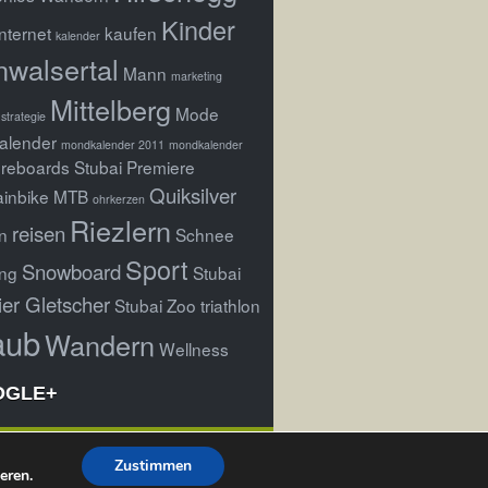
Kinder
Internet
kaufen
kalender
nwalsertal
Mann
marketing
Mittelberg
Mode
strategie
alender
mondkalender 2011
mondkalender
reboards Stubai Premiere
Quiksilver
inbike
MTB
ohrkerzen
Riezlern
reisen
n
Schnee
Sport
Snowboard
ng
Stubai
ier Gletscher
Stubai Zoo
triathlon
aub
Wandern
Wellness
OGLE+
Zustimmen
eren.