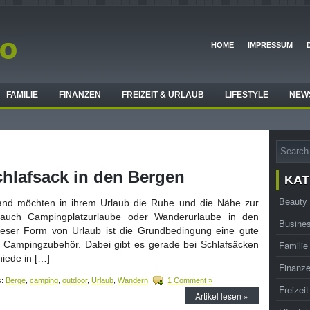
HOME
IMPRESSUM
FAMILIE
FINANZEN
FREIZEIT & URLAUB
LIFESTYLE
NEW
hlafsack in den Bergen
KAT
Beauty
nd möchten in ihrem Urlaub die Ruhe und die Nähe zur
auch Campingplatzurlaube oder Wanderurlaube in den
Busine
ieser Form von Urlaub ist die Grundbedingung eine gute
 Campingzubehör. Dabei gibt es gerade bei Schlafsäcken
Familie
iede in […]
Finanz
s:
Berge
,
camping
,
outdoor
,
Urlaub
,
Wandern
1 Comment »
Freizei
Artikel lesen »