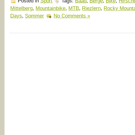
Posted in
Sport
Tags:
Baad
,
Berge
,
Bike
,
Hirsch
Mittelberg
,
Mountainbike
,
MTB
,
Riezlern
,
Rocky Mounta
Days
,
Sommer
No Comments »