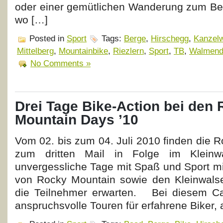
oder einer gemütlichen Wanderung zum Berg
wo […]
Posted in
Sport
Tags:
Berge
,
Hirschegg
,
Kanzel
Mittelberg
,
Mountainbike
,
Riezlern
,
Sport
,
TB
,
Walmend
No Comments »
Drei Tage Bike-Action bei den
Mountain Days ’10
Vom 02. bis zum 04. Juli 2010 finden die 
zum dritten Mail in Folge im Kleinwal
unvergessliche Tage mit Spaß und Sport m
von Rocky Mountain sowie den Kleinwalse
die Teilnehmer erwarten. Bei diesem C
anspruchsvolle Touren für erfahrene Biker,