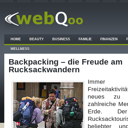
HOME
BEAUTY
BUSINESS
FAMILIE
FINANZEN
WELLNESS
Backpacking – die Freude am
Rucksackwandern
Immer w
Freizeitaktivi
neues zu en
zahlreiche Me
Erde. De
Rucksacktou
beliebter u