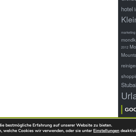
hotel
Klei
marketing 
mondk
Mo
2012
Mounta
reinige
shoppi
Stuba
Url
GO
ie bestmögliche Erfahrung auf unserer Website zu bieten.
Copyright ©
webQoo
- Online Infoportal
, welche Cookies wir verwenden, oder sie unter
Einstellungen
deaktivi