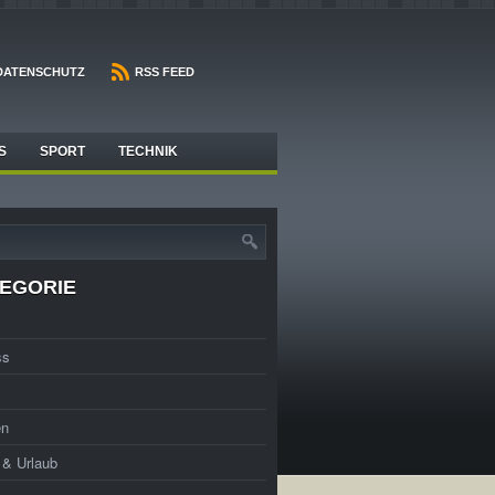
DATENSCHUTZ
RSS FEED
S
SPORT
TECHNIK
EGORIE
ss
en
t & Urlaub