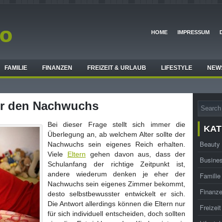
HOME
IMPRESSUM
FAMILIE
FINANZEN
FREIZEIT & URLAUB
LIFESTYLE
NEW
für den Nachwuchs
Bei dieser Frage stellt sich immer die
KAT
Überlegung an, ab welchem Alter sollte der
Beauty
Nachwuchs sein eigenes Reich erhalten.
Viele
Eltern
gehen davon aus, dass der
Busine
Schulanfang der richtige Zeitpunkt ist,
andere wiederum denken je eher der
Familie
Nachwuchs sein eigenes Zimmer bekommt,
Finanz
desto selbstbewusster entwickelt er sich.
Die Antwort allerdings können die Eltern nur
Freizei
für sich individuell entscheiden, doch sollten