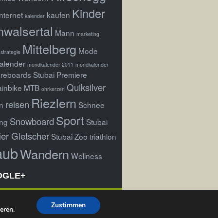
Kinder
Internet
kaufen
kalender
nwalsertal
Mann
marketing
Mittelberg
Mode
strategie
alender
mondkalender 2011
mondkalender
reboards Stubai Premiere
Quiksilver
inbike
MTB
ohrkerzen
Riezlern
reisen
n
Schnee
Sport
Snowboard
ng
Stubai
ier Gletscher
Stubai Zoo
triathlon
aub
Wandern
Wellness
OGLE+
Zustimmen
eren.