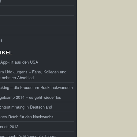
e
ss
IKEL
 App-Hit aus den USA
um Udo Jürgens – Fans, Kollegen und
e nehmen Abschied
cking – die Freude am Rucksackwandern
elcamp 2014 – es geht wieder los
chtsstimmung in Deutschland
enes Reich für den Nachwuchs
rends 2013
ege: auch für Männer ein Thema