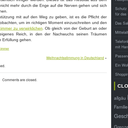
 nicht mehr durch die Enge auf die Nerven gehen und sich
Schutz 
nen.
für das
tützung mit auf den Weg zu geben, ist es die Pflicht der
eobachten, um im richtigen Moment einzuschreiten und den
Das Sab
immer zu verwirklichen
. Ob gleich von der Geburt an oder
Mittelal
 eigenes Reich, in den der Nachwuchs seinen Träumen
n Erfüllung gehen.
Telefon
mit Han
zimmer
Passend
Weihnachtsstimmung in Deutschland
»
Ein Woh
sed.
Shoppi
Comments are closed.
CL
allgäu
Familie
Gesc
Grenz