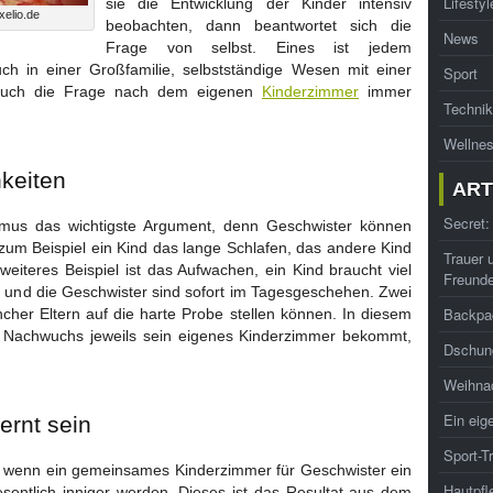
Lifestyl
sie die Entwicklung der Kinder intensiv
xelio.de
beobachten, dann beantwortet sich die
News
Frage von selbst. Eines ist jedem
uch in einer Großfamilie, selbstständige Wesen mit einer
Sport
e auch die Frage nach dem eigenen
Kinderzimmer
immer
Technik
Wellne
hkeiten
ART
Secret:
thmus das wichtigste Argument, denn Geschwister können
t zum Beispiel ein Kind das lange Schlafen, das andere Kind
Trauer 
weiteres Beispiel ist das Aufwachen, ein Kind braucht viel
Freund
en und die Geschwister sind sofort im Tagesgeschehen. Zwei
Backpa
cher Eltern auf die harte Probe stellen können. In diesem
 Nachwuchs jeweils sein eigenes Kinderzimmer bekommt,
Dschung
Weihna
Ein eig
ernt sein
Sport-T
 wenn ein gemeinsames Kinderzimmer für Geschwister ein
Hautpfl
entlich inniger werden. Dieses ist das Resultat aus dem