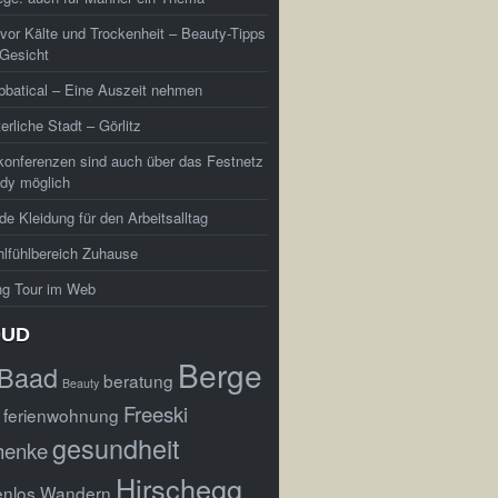
vor Kälte und Trockenheit – Beauty-Tipps
 Gesicht
batical – Eine Auszeit nehmen
terliche Stadt – Görlitz
konferenzen sind auch über das Festnetz
dy möglich
e Kleidung für den Arbeitsalltag
lfühlbereich Zuhause
ng Tour im Web
OUD
Berge
Baad
beratung
Beauty
Freeski
ferienwohnung
gesundheit
henke
Hirschegg
enlos Wandern