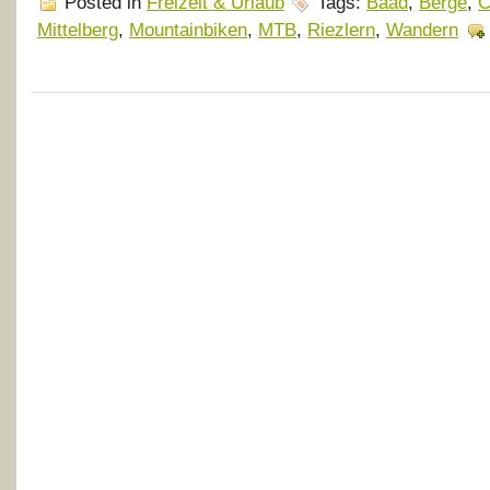
Posted in
Freizeit & Urlaub
Tags:
Baad
,
Berge
,
C
Mittelberg
,
Mountainbiken
,
MTB
,
Riezlern
,
Wandern