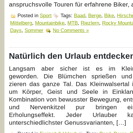
anspruchsvolle Touren für erfahrene Biker,
Posted in
Sport
Tags:
Baad
,
Berge
,
Bike
,
Hirsch
Mittelberg
,
Mountainbike
,
MTB
,
Riezlern
,
Rocky Mounta
Days
,
Sommer
No Comments »
Natürlich den Urlaub entdecke
Langsam aber sicher ist es im Kleinw
geworden. Die Blümchen sprießen und
zieren das ganze Tal. Das Kleinwalsertal i
um Körper, Geist und Seele in Einklan
Kombination von bewusster Bewegung, en
und Nervenkitzel pur bringen ein
Erholungseffekt. Jeder Urlauber 
unterschiedlichster Genussvarianten, […]