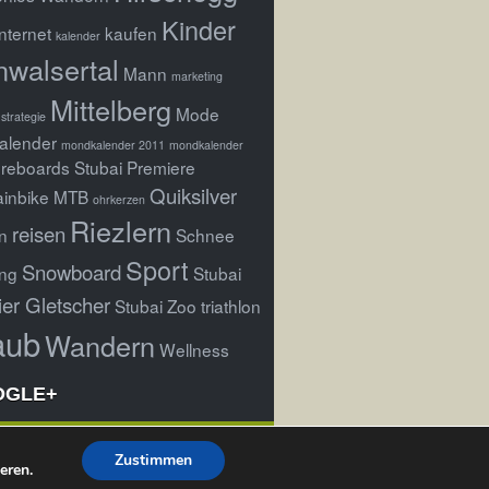
Kinder
Internet
kaufen
kalender
nwalsertal
Mann
marketing
Mittelberg
Mode
strategie
alender
mondkalender 2011
mondkalender
reboards Stubai Premiere
Quiksilver
inbike
MTB
ohrkerzen
Riezlern
reisen
n
Schnee
Sport
Snowboard
ng
Stubai
ier Gletscher
Stubai Zoo
triathlon
aub
Wandern
Wellness
OGLE+
Zustimmen
eren.