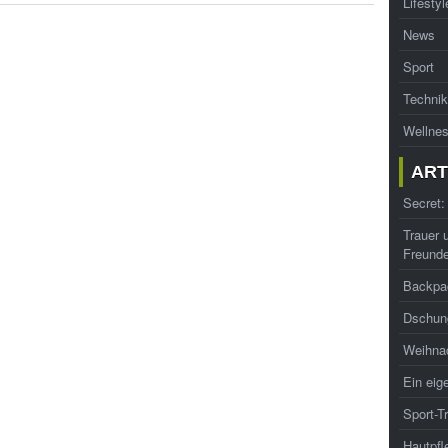
Lifestyl
News
Sport
Technik
Wellne
ART
Secret:
Trauer 
Freund
Backpa
Dschung
Weihna
Ein eig
Sport-T
Hautpfl