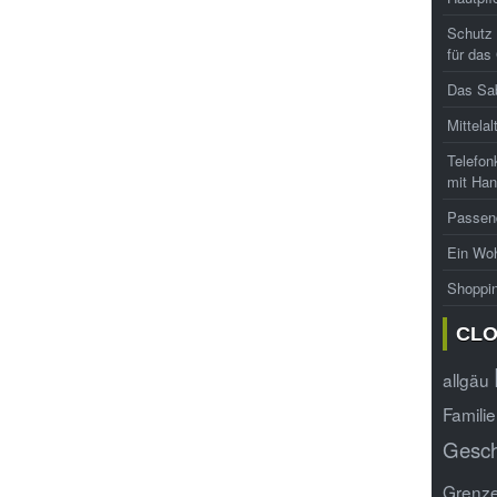
Schutz 
für das
Das Sab
Mittelal
Telefon
mit Han
Passend
Ein Woh
Shoppi
CL
allgäu
Familie
Gesc
Grenz