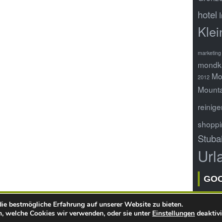
hotel
Klei
marketing 
mondk
Mo
2012
Mounta
reinige
shoppi
Stuba
Url
GO
ie bestmögliche Erfahrung auf unserer Website zu bieten.
Copyright ©
webQoo
- Online Infoportal
, welche Cookies wir verwenden, oder sie unter
Einstellungen
deaktivi