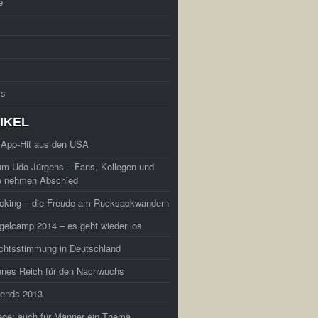
e
ss
IKEL
 App-Hit aus den USA
um Udo Jürgens – Fans, Kollegen und
e nehmen Abschied
cking – die Freude am Rucksackwandern
elcamp 2014 – es geht wieder los
chtsstimmung in Deutschland
enes Reich für den Nachwuchs
rends 2013
ege: auch für Männer ein Thema