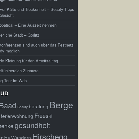
vor Kälte und Trockenheit – Beauty-Tipps
 Gesicht
batical – Eine Auszeit nehmen
terliche Stadt – Görlitz
konferenzen sind auch über das Festnetz
dy möglich
e Kleidung für den Arbeitsalltag
lfühlbereich Zuhause
ng Tour im Web
OUD
Berge
Baad
beratung
Beauty
Freeski
ferienwohnung
gesundheit
henke
Hirschegg
enlos Wandern