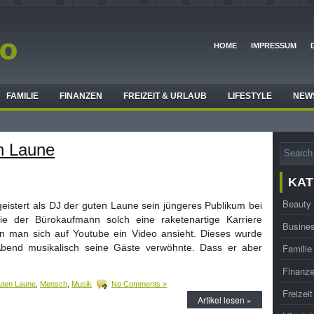
HOME
IMPRESSUM
FAMILIE
FINANZEN
FREIZEIT & URLAUB
LIFESTYLE
NEW
n Laune
KAT
Beauty
geistert als DJ der guten Laune sein jüngeres Publikum bei
 Wie der Bürokaufmann solch eine raketenartige Karriere
Busine
enn man sich auf Youtube ein Video ansieht. Dieses wurde
bend musikalisch seine Gäste verwöhnte. Dass er aber
Familie
Finanz
uten Laune
,
Mensch
,
Musik
No Comments »
Freizei
Artikel lesen »