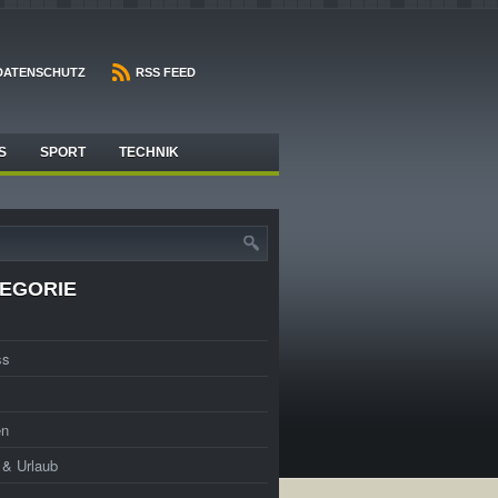
DATENSCHUTZ
RSS FEED
S
SPORT
TECHNIK
EGORIE
ss
en
t & Urlaub