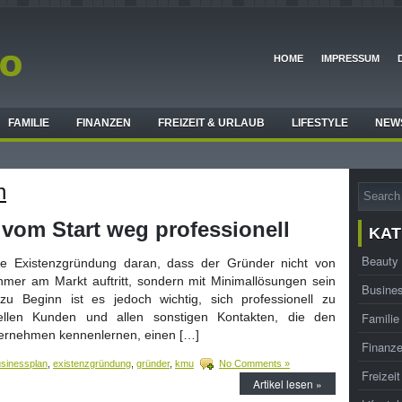
HOME
IMPRESSUM
FAMILIE
FINANZEN
FREIZEIT & URLAUB
LIFESTYLE
NEW
n
vom Start weg professionell
KAT
Beauty
die Existenzgründung daran, dass der Gründer nicht von
hmer am Markt auftritt, sondern mit Minimallösungen sein
Busine
 Beginn ist es jedoch wichtig, sich professionell zu
ellen Kunden und allen sonstigen Kontakten, die den
Familie
ternehmen kennenlernen, einen […]
Finanz
sinessplan
,
existenzgründung
,
gründer
,
kmu
No Comments »
Freizei
Artikel lesen »