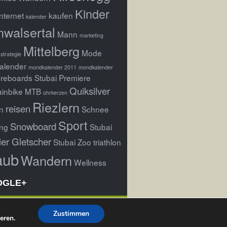
Kinder
Internet
kaufen
kalender
nwalsertal
Mann
marketing
Mittelberg
Mode
strategie
alender
mondkalender 2011
mondkalender
reboards Stubai Premiere
Quiksilver
inbike
MTB
ohrkerzen
Riezlern
reisen
n
Schnee
Sport
Snowboard
ng
Stubai
ier Gletscher
Stubai Zoo
triathlon
aub
Wandern
Wellness
OGLE+
Zustimmen
eren.