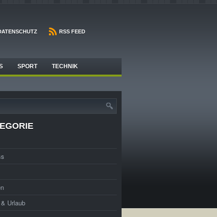
DATENSCHUTZ
RSS FEED
S
SPORT
TECHNIK
EGORIE
ss
en
t & Urlaub