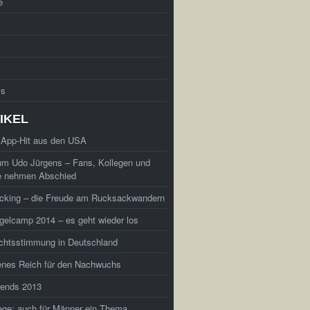
e
ss
IKEL
 App-Hit aus den USA
um Udo Jürgens – Fans, Kollegen und
e nehmen Abschied
cking – die Freude am Rucksackwandern
elcamp 2014 – es geht wieder los
chtsstimmung in Deutschland
enes Reich für den Nachwuchs
rends 2013
ege: auch für Männer ein Thema