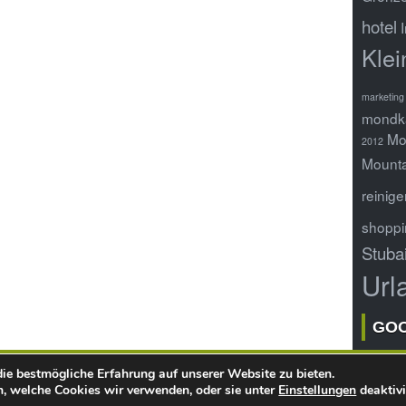
hotel
Klei
marketing 
mondk
Mo
2012
Mounta
reinige
shoppi
Stuba
Url
GO
ie bestmögliche Erfahrung auf unserer Website zu bieten.
Copyright ©
webQoo
- Online Infoportal
, welche Cookies wir verwenden, oder sie unter
Einstellungen
deaktivi