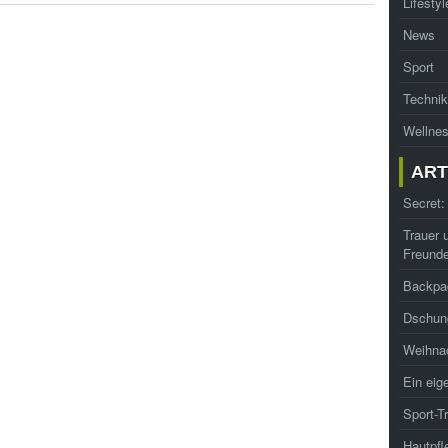
Lifestyl
News
Sport
Technik
Wellne
ART
Secret:
Trauer 
Freund
Backpa
Dschung
Weihna
Ein eig
Sport-T
Hautpfl