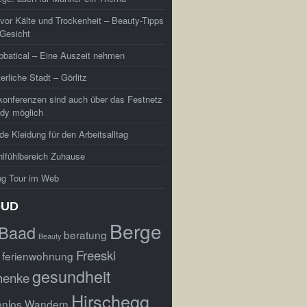
vor Kälte und Trockenheit – Beauty-Tipps
 Gesicht
batical – Eine Auszeit nehmen
terliche Stadt – Görlitz
konferenzen sind auch über das Festnetz
dy möglich
e Kleidung für den Arbeitsalltag
lfühlbereich Zuhause
ng Tour im Web
OUD
Berge
Baad
beratung
Beauty
Freeski
ferienwohnung
gesundheit
henke
Hirschegg
enlos Wandern