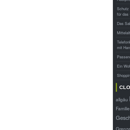
Schutz 
für das
Das Sab
Mittelal
Telefon
mit Han
Passend
Ein Woh
Shoppi
CL
allgäu
Familie
Gesc
Grenz