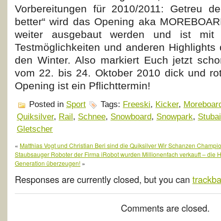
Vorbereitungen für 2010/2011: Getreu de
better“ wird das Opening aka MOREBOAR
weiter ausgebaut werden und ist mit K
Testmöglichkeiten und anderen Highlights d
den Winter. Also markiert Euch jetzt sc
vom 22. bis 24. Oktober 2010 dick und ro
Opening ist ein Pflichttermin!
Posted in
Sport
Tags:
Freeski
,
Kicker
,
Moreboard
Quiksilver
,
Rail
,
Schnee
,
Snowboard
,
Snowpark
,
Stubai
Gletscher
«
Matthias Vogt und Christian Beri sind die Quiksilver Wir Schanzen Champi
Staubsauger Roboter der Firma iRobot wurden Millionenfach verkauft – die 
Generation überzeugen!
»
Responses are currently closed, but you can
trackb
Comments are closed.